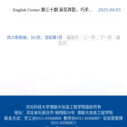
2025.04.03
English Corner 第三十期 采花弄影，巧手成景
共25条新闻，分2页，当前第
1
页
最前页
上一页
下一页
最
后页
河北科技大学澳联大信息工程学院版权所有
地址：河北省石家庄市 裕翔街26号 澳联大信息工程学院
联系方式：学工办0311-81666808 教学办0311-81666807 实验室管理
0311-81666812