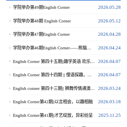
2026.05.28
学院举办第49期English Corner
2026.05.12
学院举办第48期 English Corner
2026.04.28
学院举办第47期English Corner
2026.04.24
学院举办第46期English Corner——熊猫寻踪，英语同行
2026.04.07
English Corner 第四十五期||趣学英语 欢乐同行
2026.04.07
English Corner 第四十四期 || 俚语探趣，澳韵同研
2026.03.24
English conner 第四十三期|| 狮舞传情通澳联，化工筑梦聚同心
2026.03.18
English Corner第42期||以言相会，以趣相融
2025.11.25
English Corner第41期||才艺绽放，异彩纷呈